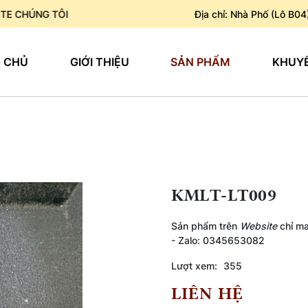
G TÔI
Địa chỉ: Nhà Phố (Lô B04
 CHỦ
GIỚI THIỆU
SẢN PHẨM
KHUYẾ
KMLT-LT009
Sản phẩm trên
Website
chỉ ma
- Zalo: 0345653082
Lượt xem:
355
LIÊN HỆ