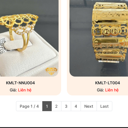
KMLT-NNU004
KMLT-LT004
Giá:
Liên hệ
Giá:
Liên hệ
Page 1 / 4
1
2
3
4
Next
Last