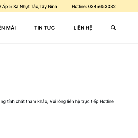
) Ấp 5 Xã Nhựt Tảo,Tây Ninh
Hotline: 0345653082
N MÃI
TIN TỨC
LIÊN HỆ
ng tính chất tham khảo, Vui lòng liên hệ trực tiếp Hotline