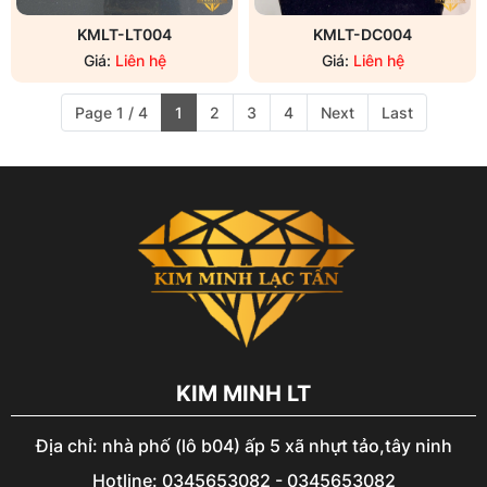
KMLT-LT004
KMLT-DC004
Giá:
Liên hệ
Giá:
Liên hệ
Page 1 / 4
1
2
3
4
Next
Last
KIM MINH LT
Địa chỉ: nhà phố (lô b04) ấp 5 xã nhựt tảo,tây ninh
Hotline: 0345653082 - 0345653082